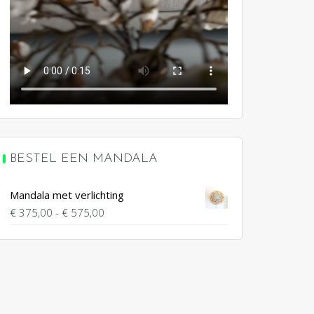
BESTEL EEN MANDALA
Mandala met verlichting
Prijsklasse:
€
375,00
-
€
575,00
€ 375,00
tot
€ 575,00