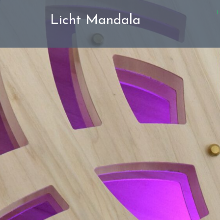
Doorgaan
H
naar
Licht Mandala
inhoud