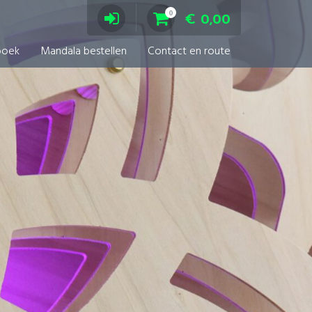
0
€
0,00
boek
Mandala bestellen
Contact en route