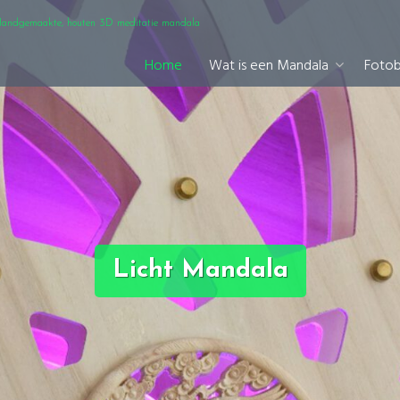
andgemaakte, houten 3D meditatie mandala
Home
Wat is een Mandala
Foto
Licht Mandala